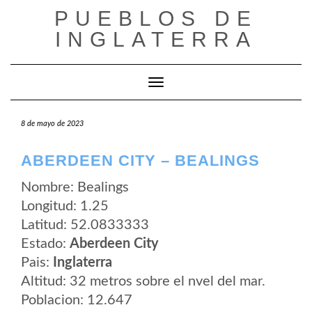
Saltar
PUEBLOS DE
al
contenido
INGLATERRA
Cambiar modo de navegación
8 de mayo de 2023
ABERDEEN CITY – BEALINGS
Nombre: Bealings
Longitud: 1.25
Latitud: 52.0833333
Estado:
Aberdeen City
Pais:
Inglaterra
Altitud: 32 metros sobre el nvel del mar.
Poblacion: 12.647