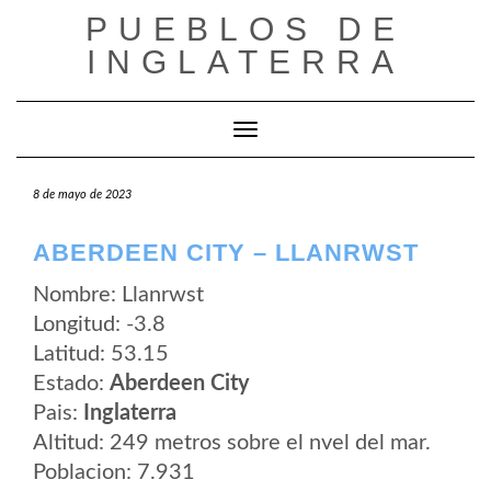
Saltar
PUEBLOS DE
al
contenido
INGLATERRA
Cambiar modo de navegación
8 de mayo de 2023
ABERDEEN CITY – LLANRWST
Nombre: Llanrwst
Longitud: -3.8
Latitud: 53.15
Estado:
Aberdeen City
Pais:
Inglaterra
Altitud: 249 metros sobre el nvel del mar.
Poblacion: 7.931