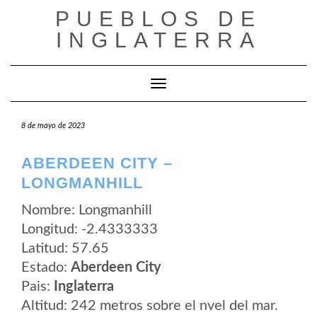
Saltar
PUEBLOS DE
al
contenido
INGLATERRA
Cambiar modo de navegación
8 de mayo de 2023
ABERDEEN CITY –
LONGMANHILL
Nombre: Longmanhill
Longitud: -2.4333333
Latitud: 57.65
Estado:
Aberdeen City
Pais:
Inglaterra
Altitud: 242 metros sobre el nvel del mar.