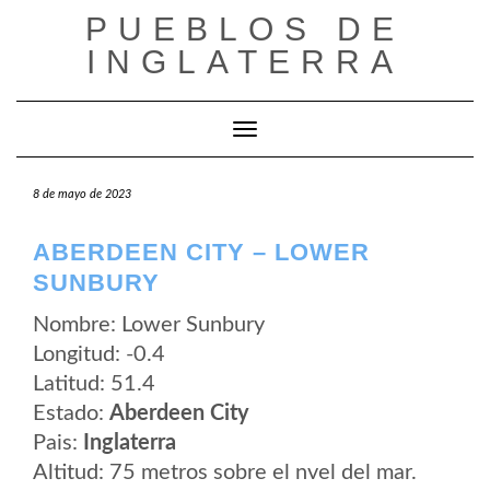
Saltar
PUEBLOS DE
al
contenido
INGLATERRA
Cambiar modo de navegación
8 de mayo de 2023
ABERDEEN CITY – LOWER
SUNBURY
Nombre: Lower Sunbury
Longitud: -0.4
Latitud: 51.4
Estado:
Aberdeen City
Pais:
Inglaterra
Altitud: 75 metros sobre el nvel del mar.