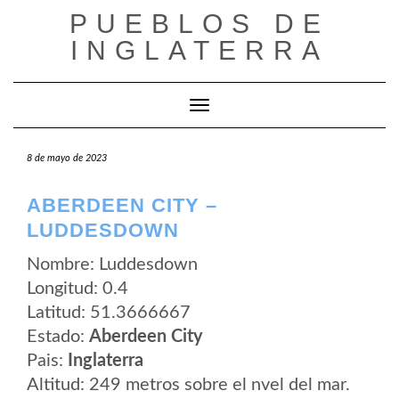
Saltar
PUEBLOS DE
al
contenido
INGLATERRA
Cambiar modo de navegación
8 de mayo de 2023
ABERDEEN CITY –
LUDDESDOWN
Nombre: Luddesdown
Longitud: 0.4
Latitud: 51.3666667
Estado:
Aberdeen City
Pais:
Inglaterra
Altitud: 249 metros sobre el nvel del mar.