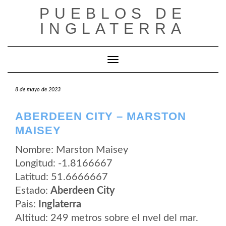
Saltar
PUEBLOS DE
al
contenido
INGLATERRA
Cambiar modo de navegación
8 de mayo de 2023
ABERDEEN CITY – MARSTON
MAISEY
Nombre: Marston Maisey
Longitud: -1.8166667
Latitud: 51.6666667
Estado:
Aberdeen City
Pais:
Inglaterra
Altitud: 249 metros sobre el nvel del mar.