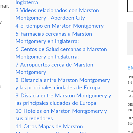
Inglaterra
mar.
3
Vídeos relacionados con Marston
Montgomery - Aberdeen City
y
4
el tiempo en Marston Montgomery
5
Farmacias cercanas a Marston
Montgomery en Inglaterra:
6
Centos de Salud cercanas a Marston
Montgomery en Inglaterra:
7
Aeropuertos cerca de Marston
E
Montgomery
HY
8
Distancia entre Marston Montgomery
EN
e
y las principales ciudades de Europa
MU
9
Distacia entre Marston Montgomery y
FA
las principales ciudades de Europa
DE
IN
10
Hoteles en Marston Montgomery y
sus alrededores
DE
BU
11
Otros Mapas de Marston
MU