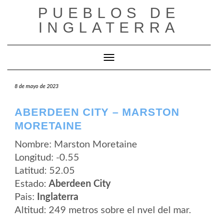
Saltar
PUEBLOS DE
al
contenido
INGLATERRA
Cambiar modo de navegación
8 de mayo de 2023
ABERDEEN CITY – MARSTON
MORETAINE
Nombre: Marston Moretaine
Longitud: -0.55
Latitud: 52.05
Estado:
Aberdeen City
Pais:
Inglaterra
Altitud: 249 metros sobre el nvel del mar.