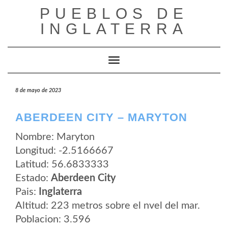
Saltar
PUEBLOS DE
al
contenido
INGLATERRA
Cambiar modo de navegación
8 de mayo de 2023
ABERDEEN CITY – MARYTON
Nombre: Maryton
Longitud: -2.5166667
Latitud: 56.6833333
Estado:
Aberdeen City
Pais:
Inglaterra
Altitud: 223 metros sobre el nvel del mar.
Poblacion: 3.596