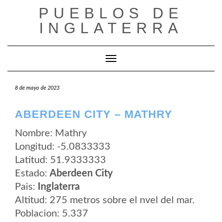
Saltar
PUEBLOS DE
al
contenido
INGLATERRA
Cambiar modo de navegación
8 de mayo de 2023
ABERDEEN CITY – MATHRY
Nombre: Mathry
Longitud: -5.0833333
Latitud: 51.9333333
Estado:
Aberdeen City
Pais:
Inglaterra
Altitud: 275 metros sobre el nvel del mar.
Poblacion: 5.337