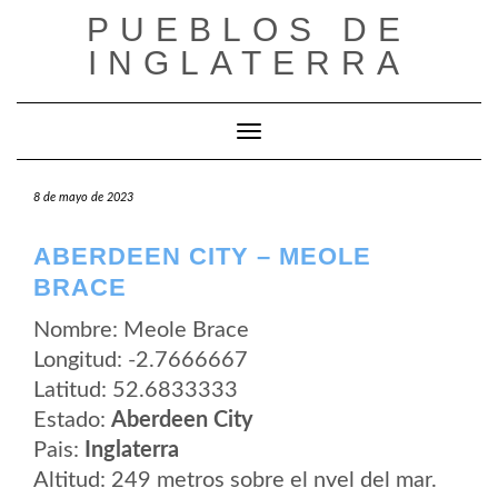
Saltar
PUEBLOS DE
al
contenido
INGLATERRA
Cambiar modo de navegación
8 de mayo de 2023
ABERDEEN CITY – MEOLE
BRACE
Nombre: Meole Brace
Longitud: -2.7666667
Latitud: 52.6833333
Estado:
Aberdeen City
Pais:
Inglaterra
Altitud: 249 metros sobre el nvel del mar.