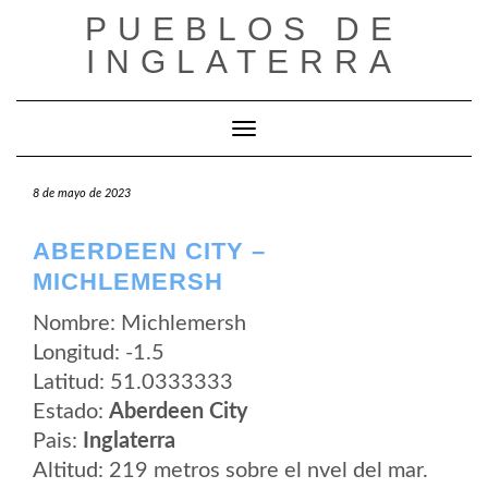
Saltar
PUEBLOS DE
al
contenido
INGLATERRA
Cambiar modo de navegación
8 de mayo de 2023
ABERDEEN CITY –
MICHLEMERSH
Nombre: Michlemersh
Longitud: -1.5
Latitud: 51.0333333
Estado:
Aberdeen City
Pais:
Inglaterra
Altitud: 219 metros sobre el nvel del mar.