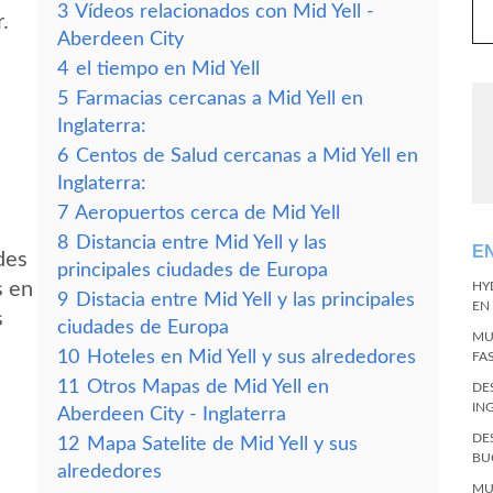
3
Vídeos relacionados con Mid Yell -
.
Aberdeen City
4
el tiempo en Mid Yell
5
Farmacias cercanas a Mid Yell en
Inglaterra:
6
Centos de Salud cercanas a Mid Yell en
Inglaterra:
7
Aeropuertos cerca de Mid Yell
8
Distancia entre Mid Yell y las
E
des
principales ciudades de Europa
s en
HY
9
Distacia entre Mid Yell y las principales
EN
s
ciudades de Europa
MU
10
Hoteles en Mid Yell y sus alrededores
FA
11
Otros Mapas de Mid Yell en
DE
IN
Aberdeen City - Inglaterra
DE
12
Mapa Satelite de Mid Yell y sus
BU
alrededores
MU