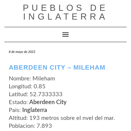
Saltar
PUEBLOS DE
al
contenido
INGLATERRA
Cambiar modo de navegación
8 de mayo de 2023
ABERDEEN CITY – MILEHAM
Nombre: Mileham
Longitud: 0.85
Latitud: 52.7333333
Estado:
Aberdeen City
Pais:
Inglaterra
Altitud: 193 metros sobre el nvel del mar.
Poblacion: 7.893