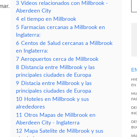
3
Vídeos relacionados con Millbrook -
mar.
Aberdeen City
4
el tiempo en Millbrook
5
Farmacias cercanas a Millbrook en
Inglaterra:
6
Centos de Salud cercanas a Millbrook
en Inglaterra:
7
Aeropuertos cerca de Millbrook
8
Distancia entre Millbrook y las
E
principales ciudades de Europa
HY
9
Distacia entre Millbrook y las
EN
principales ciudades de Europa
MU
10
Hoteles en Millbrook y sus
FA
alrededores
DE
IN
11
Otros Mapas de Millbrook en
DE
Aberdeen City - Inglaterra
BU
12
Mapa Satelite de Millbrook y sus
MU