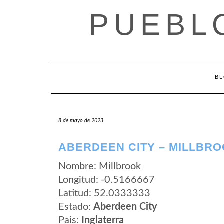
Saltar
PUEBL
al
contenido
B
8 de mayo de 2023
ABERDEEN CITY – MILLBR
Nombre: Millbrook
Longitud: -0.5166667
Latitud: 52.0333333
Estado:
Aberdeen City
Pais:
Inglaterra