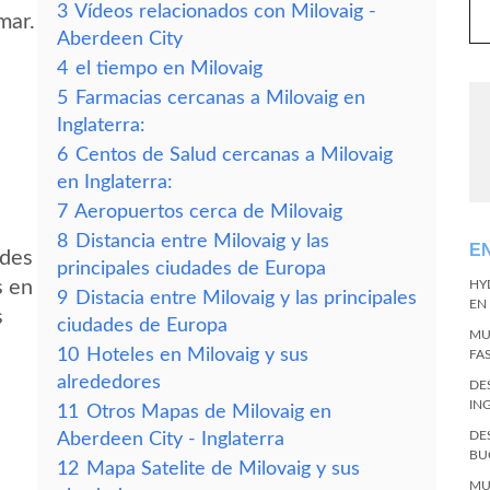
3
Vídeos relacionados con Milovaig -
mar.
Aberdeen City
4
el tiempo en Milovaig
5
Farmacias cercanas a Milovaig en
Inglaterra:
6
Centos de Salud cercanas a Milovaig
en Inglaterra:
7
Aeropuertos cerca de Milovaig
8
Distancia entre Milovaig y las
E
edes
principales ciudades de Europa
s en
HY
9
Distacia entre Milovaig y las principales
EN
s
ciudades de Europa
MU
10
Hoteles en Milovaig y sus
FA
alrededores
DE
IN
11
Otros Mapas de Milovaig en
DE
Aberdeen City - Inglaterra
BU
12
Mapa Satelite de Milovaig y sus
MU