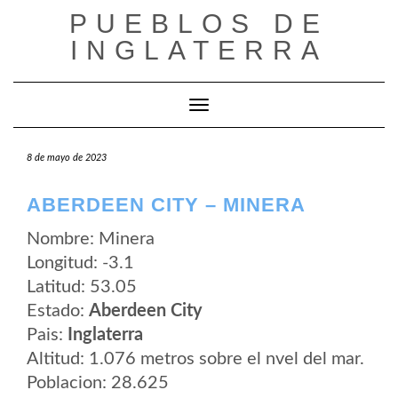
Saltar
PUEBLOS DE
al
contenido
INGLATERRA
Cambiar modo de navegación
8 de mayo de 2023
ABERDEEN CITY – MINERA
Nombre: Minera
Longitud: -3.1
Latitud: 53.05
Estado:
Aberdeen City
Pais:
Inglaterra
Altitud: 1.076 metros sobre el nvel del mar.
Poblacion: 28.625