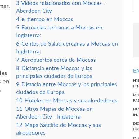
3
Vídeos relacionados con Moccas -
mar.
Aberdeen City
4
el tiempo en Moccas
5
Farmacias cercanas a Moccas en
Inglaterra:
6
Centos de Salud cercanas a Moccas en
Inglaterra:
7
Aeropuertos cerca de Moccas
8
Distancia entre Moccas y las
E
des
principales ciudades de Europa
s en
HY
9
Distacia entre Moccas y las principales
EN
s
ciudades de Europa
MU
10
Hoteles en Moccas y sus alrededores
FA
11
Otros Mapas de Moccas en
DE
IN
Aberdeen City - Inglaterra
DE
12
Mapa Satelite de Moccas y sus
BU
alrededores
MU