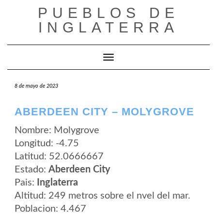
Saltar
PUEBLOS DE
al
contenido
INGLATERRA
Cambiar modo de navegación
8 de mayo de 2023
ABERDEEN CITY – MOLYGROVE
Nombre: Molygrove
Longitud: -4.75
Latitud: 52.0666667
Estado:
Aberdeen City
Pais:
Inglaterra
Altitud: 249 metros sobre el nvel del mar.
Poblacion: 4.467