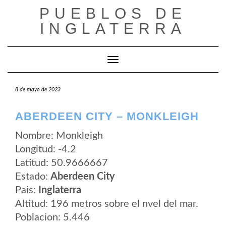
Saltar
PUEBLOS DE
al
contenido
INGLATERRA
Cambiar modo de navegación
8 de mayo de 2023
ABERDEEN CITY – MONKLEIGH
Nombre: Monkleigh
Longitud: -4.2
Latitud: 50.9666667
Estado:
Aberdeen City
Pais:
Inglaterra
Altitud: 196 metros sobre el nvel del mar.
Poblacion: 5.446