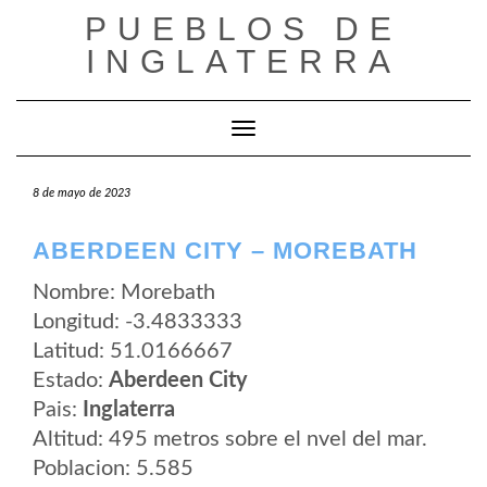
Saltar
PUEBLOS DE
al
contenido
INGLATERRA
Cambiar modo de navegación
8 de mayo de 2023
ABERDEEN CITY – MOREBATH
Nombre: Morebath
Longitud: -3.4833333
Latitud: 51.0166667
Estado:
Aberdeen City
Pais:
Inglaterra
Altitud: 495 metros sobre el nvel del mar.
Poblacion: 5.585