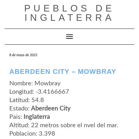
Saltar
PUEBLOS DE
al
contenido
INGLATERRA
Cambiar modo de navegación
8 de mayo de 2023
ABERDEEN CITY – MOWBRAY
Nombre: Mowbray
Longitud: -3.4166667
Latitud: 54.8
Estado:
Aberdeen City
Pais:
Inglaterra
Altitud: 22 metros sobre el nvel del mar.
Poblacion: 3.398