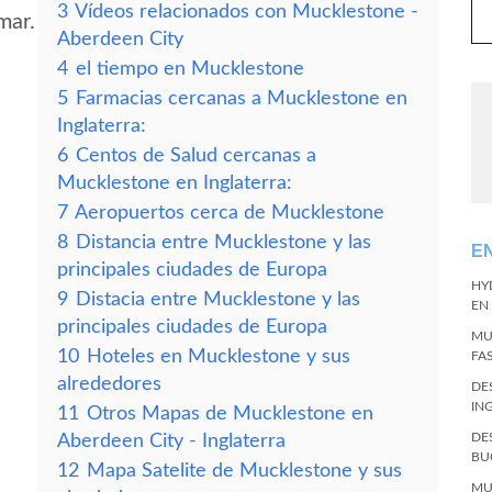
3
Vídeos relacionados con Mucklestone -
mar.
Aberdeen City
4
el tiempo en Mucklestone
5
Farmacias cercanas a Mucklestone en
Inglaterra:
6
Centos de Salud cercanas a
Mucklestone en Inglaterra:
7
Aeropuertos cerca de Mucklestone
8
Distancia entre Mucklestone y las
E
e
principales ciudades de Europa
HY
9
Distacia entre Mucklestone y las
EN
principales ciudades de Europa
MU
10
Hoteles en Mucklestone y sus
FA
alrededores
DE
IN
11
Otros Mapas de Mucklestone en
DE
Aberdeen City - Inglaterra
BU
12
Mapa Satelite de Mucklestone y sus
MU