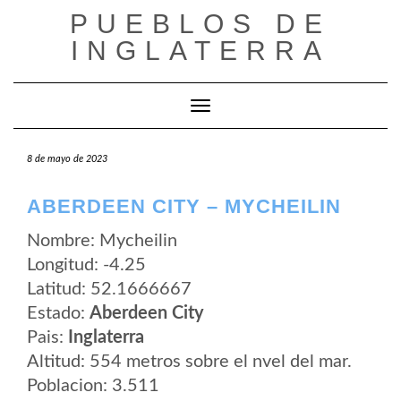
Saltar
PUEBLOS DE
al
contenido
INGLATERRA
Cambiar modo de navegación
8 de mayo de 2023
ABERDEEN CITY – MYCHEILIN
Nombre: Mycheilin
Longitud: -4.25
Latitud: 52.1666667
Estado:
Aberdeen City
Pais:
Inglaterra
Altitud: 554 metros sobre el nvel del mar.
Poblacion: 3.511