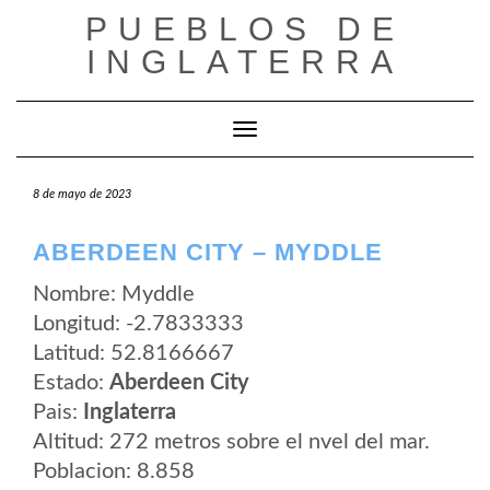
Saltar
PUEBLOS DE
al
contenido
INGLATERRA
Cambiar modo de navegación
8 de mayo de 2023
ABERDEEN CITY – MYDDLE
Nombre: Myddle
Longitud: -2.7833333
Latitud: 52.8166667
Estado:
Aberdeen City
Pais:
Inglaterra
Altitud: 272 metros sobre el nvel del mar.
Poblacion: 8.858