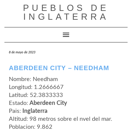
Saltar
PUEBLOS DE
al
contenido
INGLATERRA
Cambiar modo de navegación
8 de mayo de 2023
ABERDEEN CITY – NEEDHAM
Nombre: Needham
Longitud: 1.2666667
Latitud: 52.3833333
Estado:
Aberdeen City
Pais:
Inglaterra
Altitud: 98 metros sobre el nvel del mar.
Poblacion: 9.862