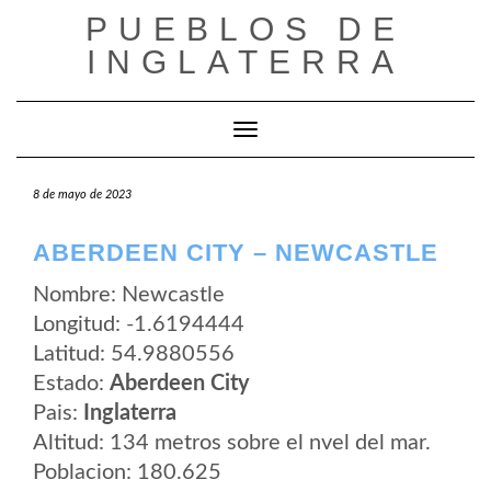
Saltar
PUEBLOS DE
al
contenido
INGLATERRA
Cambiar modo de navegación
8 de mayo de 2023
ABERDEEN CITY – NEWCASTLE
Nombre: Newcastle
Longitud: -1.6194444
Latitud: 54.9880556
Estado:
Aberdeen City
Pais:
Inglaterra
Altitud: 134 metros sobre el nvel del mar.
Poblacion: 180.625