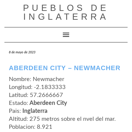
Saltar
PUEBLOS DE
al
contenido
INGLATERRA
Cambiar modo de navegación
8 de mayo de 2023
ABERDEEN CITY – NEWMACHER
Nombre: Newmacher
Longitud: -2.1833333
Latitud: 57.2666667
Estado:
Aberdeen City
Pais:
Inglaterra
Altitud: 275 metros sobre el nvel del mar.
Poblacion: 8.921