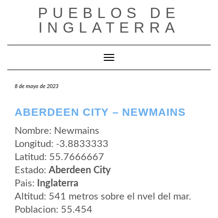
Saltar
PUEBLOS DE
al
contenido
INGLATERRA
Cambiar modo de navegación
8 de mayo de 2023
ABERDEEN CITY – NEWMAINS
Nombre: Newmains
Longitud: -3.8833333
Latitud: 55.7666667
Estado:
Aberdeen City
Pais:
Inglaterra
Altitud: 541 metros sobre el nvel del mar.
Poblacion: 55.454