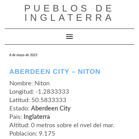
Saltar
PUEBLOS DE
al
contenido
INGLATERRA
Cambiar modo de navegación
8 de mayo de 2023
ABERDEEN CITY – NITON
Nombre: Niton
Longitud: -1.2833333
Latitud: 50.5833333
Estado:
Aberdeen City
Pais:
Inglaterra
Altitud: 0 metros sobre el nvel del mar.
Poblacion: 9.175