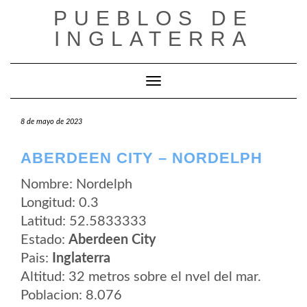
Saltar
PUEBLOS DE
al
contenido
INGLATERRA
Cambiar modo de navegación
8 de mayo de 2023
ABERDEEN CITY – NORDELPH
Nombre: Nordelph
Longitud: 0.3
Latitud: 52.5833333
Estado:
Aberdeen City
Pais:
Inglaterra
Altitud: 32 metros sobre el nvel del mar.
Poblacion: 8.076