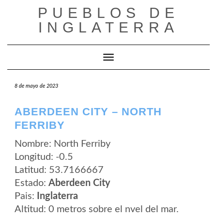
Saltar
PUEBLOS DE
al
contenido
INGLATERRA
Cambiar modo de navegación
8 de mayo de 2023
ABERDEEN CITY – NORTH
FERRIBY
Nombre: North Ferriby
Longitud: -0.5
Latitud: 53.7166667
Estado:
Aberdeen City
Pais:
Inglaterra
Altitud: 0 metros sobre el nvel del mar.