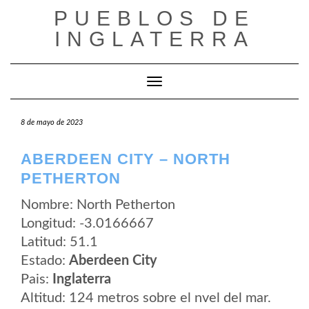
Saltar
PUEBLOS DE
al
contenido
INGLATERRA
Cambiar modo de navegación
8 de mayo de 2023
ABERDEEN CITY – NORTH
PETHERTON
Nombre: North Petherton
Longitud: -3.0166667
Latitud: 51.1
Estado:
Aberdeen City
Pais:
Inglaterra
Altitud: 124 metros sobre el nvel del mar.