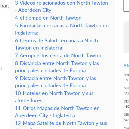
3
Vídeos relacionados con North Tawton
mar.
- Aberdeen City
4
el tiempo en North Tawton
5
Farmacias cercanas a North Tawton en
Inglaterra:
6
Centos de Salud cercanas a North
Tawton en Inglaterra:
7
Aeropuertos cerca de North Tawton
8
Distancia entre North Tawton y las
E
n
principales ciudades de Europa
HY
9
Distacia entre North Tawton y las
EN
principales ciudades de Europa
MU
10
Hoteles en North Tawton y sus
FA
alrededores
DE
IN
11
Otros Mapas de North Tawton en
DE
Aberdeen City - Inglaterra
BU
12
Mapa Satelite de North Tawton y sus
MU