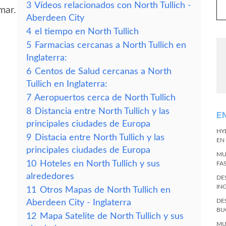
3
Vídeos relacionados con North Tullich -
mar.
Aberdeen City
4
el tiempo en North Tullich
5
Farmacias cercanas a North Tullich en
Inglaterra:
6
Centos de Salud cercanas a North
Tullich en Inglaterra:
7
Aeropuertos cerca de North Tullich
8
Distancia entre North Tullich y las
E
principales ciudades de Europa
HY
9
Distacia entre North Tullich y las
EN
principales ciudades de Europa
MU
10
Hoteles en North Tullich y sus
FA
alrededores
DE
IN
11
Otros Mapas de North Tullich en
DE
Aberdeen City - Inglaterra
BU
12
Mapa Satelite de North Tullich y sus
MU