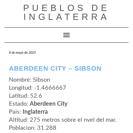
Saltar
PUEBLOS DE
al
contenido
INGLATERRA
Cambiar modo de navegación
8 de mayo de 2023
ABERDEEN CITY – SIBSON
Nombre: Sibson
Longitud: -1.4666667
Latitud: 52.6
Estado:
Aberdeen City
Pais:
Inglaterra
Altitud: 275 metros sobre el nvel del mar.
Poblacion: 31.288