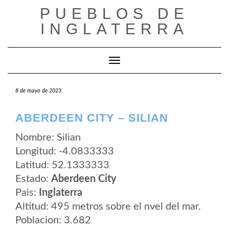
Saltar
PUEBLOS DE
al
contenido
INGLATERRA
Cambiar modo de navegación
8 de mayo de 2023
ABERDEEN CITY – SILIAN
Nombre: Silian
Longitud: -4.0833333
Latitud: 52.1333333
Estado:
Aberdeen City
Pais:
Inglaterra
Altitud: 495 metros sobre el nvel del mar.
Poblacion: 3.682