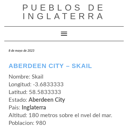
Saltar
PUEBLOS DE
al
contenido
INGLATERRA
Cambiar modo de navegación
8 de mayo de 2023
ABERDEEN CITY – SKAIL
Nombre: Skail
Longitud: -3.6833333
Latitud: 58.5833333
Estado:
Aberdeen City
Pais:
Inglaterra
Altitud: 180 metros sobre el nvel del mar.
Poblacion: 980