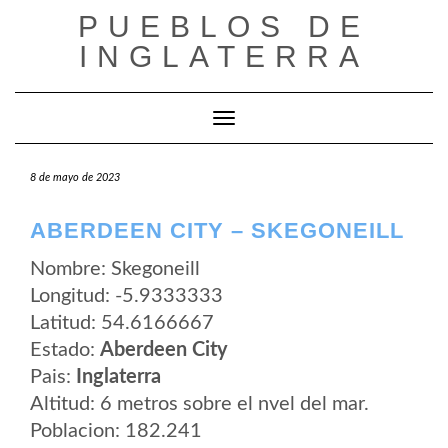
Saltar
PUEBLOS DE
al
contenido
INGLATERRA
Cambiar modo de navegación
8 de mayo de 2023
ABERDEEN CITY – SKEGONEILL
Nombre: Skegoneill
Longitud: -5.9333333
Latitud: 54.6166667
Estado:
Aberdeen City
Pais:
Inglaterra
Altitud: 6 metros sobre el nvel del mar.
Poblacion: 182.241