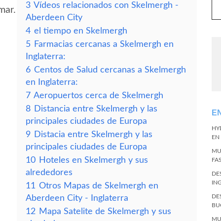
3
Vídeos relacionados con Skelmergh -
mar.
Aberdeen City
4
el tiempo en Skelmergh
5
Farmacias cercanas a Skelmergh en
Inglaterra:
6
Centos de Salud cercanas a Skelmergh
en Inglaterra:
7
Aeropuertos cerca de Skelmergh
8
Distancia entre Skelmergh y las
E
principales ciudades de Europa
HY
9
Distacia entre Skelmergh y las
EN
principales ciudades de Europa
MU
10
Hoteles en Skelmergh y sus
FA
alrededores
DE
IN
11
Otros Mapas de Skelmergh en
DE
Aberdeen City - Inglaterra
BU
12
Mapa Satelite de Skelmergh y sus
MU