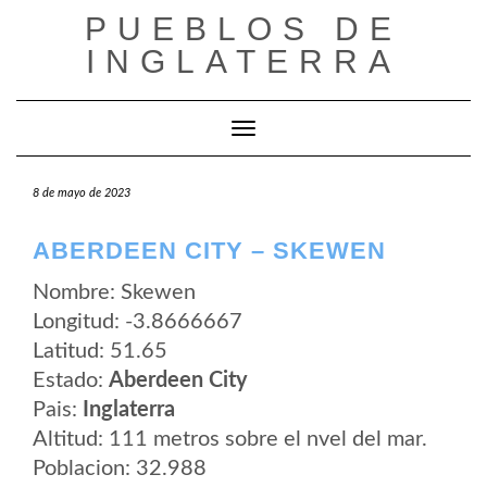
Saltar
PUEBLOS DE
al
contenido
INGLATERRA
Cambiar modo de navegación
8 de mayo de 2023
ABERDEEN CITY – SKEWEN
Nombre: Skewen
Longitud: -3.8666667
Latitud: 51.65
Estado:
Aberdeen City
Pais:
Inglaterra
Altitud: 111 metros sobre el nvel del mar.
Poblacion: 32.988