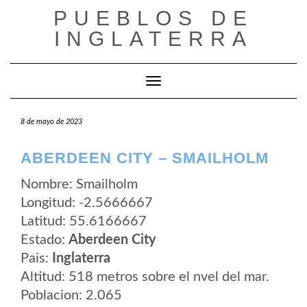
Saltar
PUEBLOS DE
al
contenido
INGLATERRA
Cambiar modo de navegación
8 de mayo de 2023
ABERDEEN CITY – SMAILHOLM
Nombre: Smailholm
Longitud: -2.5666667
Latitud: 55.6166667
Estado:
Aberdeen City
Pais:
Inglaterra
Altitud: 518 metros sobre el nvel del mar.
Poblacion: 2.065