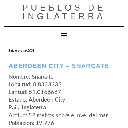
Saltar
PUEBLOS DE
al
contenido
INGLATERRA
Cambiar modo de navegación
8 de mayo de 2023
ABERDEEN CITY – SNARGATE
Nombre: Snargate
Longitud: 0.8333333
Latitud: 51.0166667
Estado:
Aberdeen City
Pais:
Inglaterra
Altitud: 52 metros sobre el nvel del mar.
Poblacion: 19.776