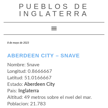
Saltar
PUEBLOS DE
al
contenido
INGLATERRA
Cambiar modo de navegación
8 de mayo de 2023
ABERDEEN CITY – SNAVE
Nombre: Snave
Longitud: 0.8666667
Latitud: 51.0166667
Estado:
Aberdeen City
Pais:
Inglaterra
Altitud: 49 metros sobre el nvel del mar.
Poblacion: 21.783