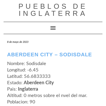
Saltar
PUEBLOS DE
al
contenido
INGLATERRA
Cambiar modo de navegación
8 de mayo de 2023
ABERDEEN CITY – SODISDALE
Nombre: Sodisdale
Longitud: -6.45
Latitud: 56.6833333
Estado:
Aberdeen City
Pais:
Inglaterra
Altitud: 0 metros sobre el nvel del mar.
Poblacion: 90