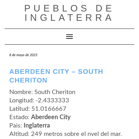
Saltar
PUEBLOS DE
al
contenido
INGLATERRA
Cambiar modo de navegación
8 de mayo de 2023
ABERDEEN CITY – SOUTH
CHERITON
Nombre: South Cheriton
Longitud: -2.4333333
Latitud: 51.0166667
Estado:
Aberdeen City
Pais:
Inglaterra
Altitud: 249 metros sobre el nvel del mar.