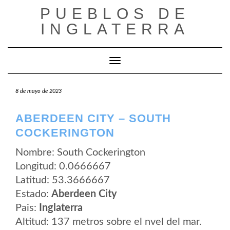
Saltar
PUEBLOS DE
al
contenido
INGLATERRA
Cambiar modo de navegación
8 de mayo de 2023
ABERDEEN CITY – SOUTH
COCKERINGTON
Nombre: South Cockerington
Longitud: 0.0666667
Latitud: 53.3666667
Estado:
Aberdeen City
Pais:
Inglaterra
Altitud: 137 metros sobre el nvel del mar.