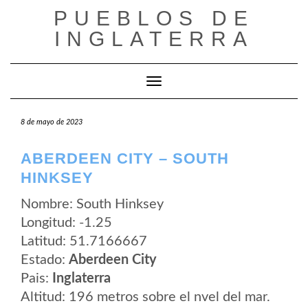
Saltar
PUEBLOS DE
al
contenido
INGLATERRA
Cambiar modo de navegación
8 de mayo de 2023
ABERDEEN CITY – SOUTH
HINKSEY
Nombre: South Hinksey
Longitud: -1.25
Latitud: 51.7166667
Estado:
Aberdeen City
Pais:
Inglaterra
Altitud: 196 metros sobre el nvel del mar.