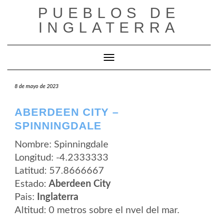
Saltar
PUEBLOS DE
al
contenido
INGLATERRA
Cambiar modo de navegación
8 de mayo de 2023
ABERDEEN CITY –
SPINNINGDALE
Nombre: Spinningdale
Longitud: -4.2333333
Latitud: 57.8666667
Estado:
Aberdeen City
Pais:
Inglaterra
Altitud: 0 metros sobre el nvel del mar.