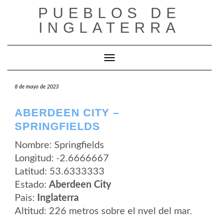
Saltar
PUEBLOS DE
al
contenido
INGLATERRA
Cambiar modo de navegación
8 de mayo de 2023
ABERDEEN CITY –
SPRINGFIELDS
Nombre: Springfields
Longitud: -2.6666667
Latitud: 53.6333333
Estado:
Aberdeen City
Pais:
Inglaterra
Altitud: 226 metros sobre el nvel del mar.